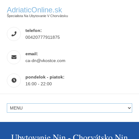
AdriaticOnline.sk
Špecialista Na Ubytovanie V Chorvátsku
telefon:
00420777911875
email:
ca-dn@vkostce.com
pondelok - piatok:
16:00 - 22:00
Ubytovanie Nin - Chorvátsko Nin