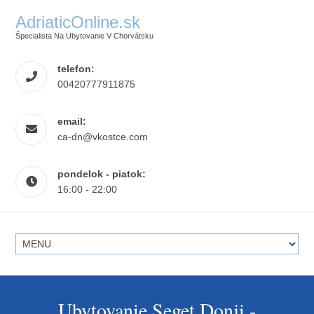
AdriaticOnline.sk
Špecialista Na Ubytovanie V Chorvátsku
telefon:
00420777911875
email:
ca-dn@vkostce.com
pondelok - piatok:
16:00 - 22:00
Ubytovanie Seget Donji -